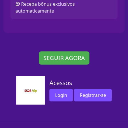
🎁 Receba bônus exclusivos
automaticamente
SEGUIR AGORA
Acessos
Login
Registrar-se