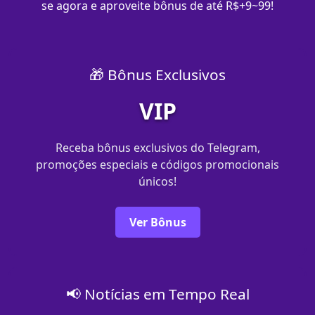
se agora e aproveite bônus de até R$+9~99!
🎁 Bônus Exclusivos
VIP
Receba bônus exclusivos do Telegram,
promoções especiais e códigos promocionais
únicos!
Ver Bônus
📢 Notícias em Tempo Real