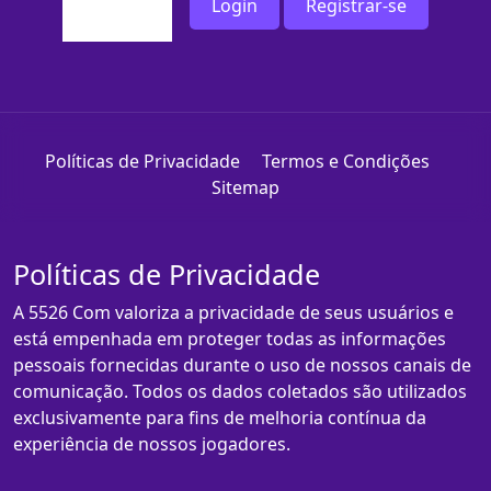
Login
Registrar-se
Políticas de Privacidade
Termos e Condições
Sitemap
Políticas de Privacidade
A 5526 Com valoriza a privacidade de seus usuários e
está empenhada em proteger todas as informações
pessoais fornecidas durante o uso de nossos canais de
comunicação. Todos os dados coletados são utilizados
exclusivamente para fins de melhoria contínua da
experiência de nossos jogadores.