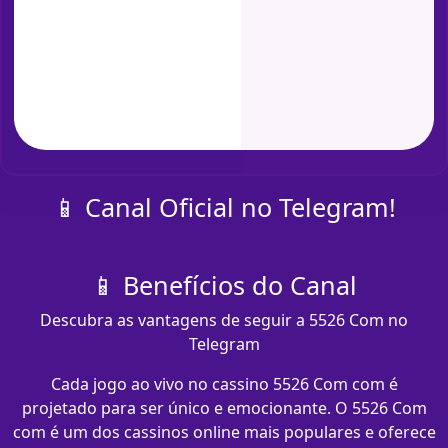
📱 Canal Oficial no Telegram!
📱 Benefícios do Canal
Descubra as vantagens de seguir a 5526 Com no
Telegram
Cada jogo ao vivo no cassino 5526 Com com​ é
projetado para ser único e emocionante. O 5526 Com
com​ é um dos cassinos online mais populares e oferece