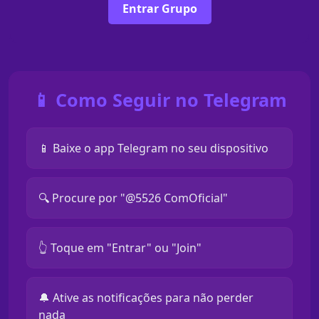
Entrar Grupo
📱 Como Seguir no Telegram
📱 Baixe o app Telegram no seu dispositivo
🔍 Procure por "@5526 ComOficial"
👆 Toque em "Entrar" ou "Join"
🔔 Ative as notificações para não perder
nada