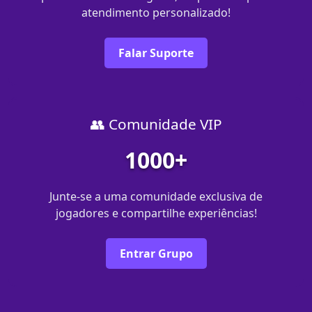
atendimento personalizado!
Falar Suporte
👥 Comunidade VIP
1000+
Junte-se a uma comunidade exclusiva de
jogadores e compartilhe experiências!
Entrar Grupo