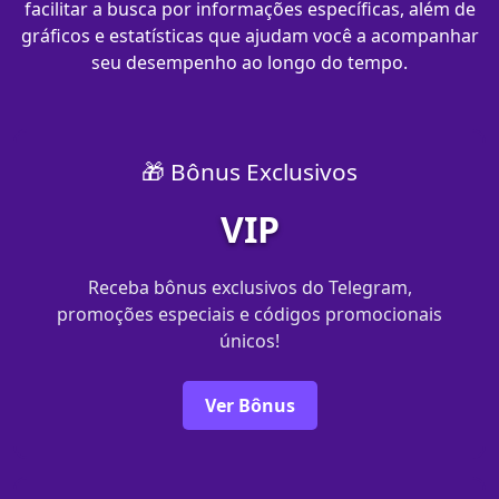
facilitar a busca por informações específicas, além de
gráficos e estatísticas que ajudam você a acompanhar
seu desempenho ao longo do tempo.
🎁 Bônus Exclusivos
VIP
Receba bônus exclusivos do Telegram,
promoções especiais e códigos promocionais
únicos!
Ver Bônus