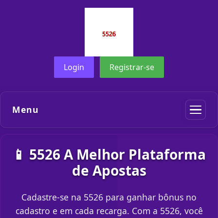
Login
Registrar-se
Menu
📱 5526 A Melhor Plataforma
de Apostas
Cadastre-se na 5526 para ganhar bônus no
cadastro e em cada recarga. Com a 5526, você