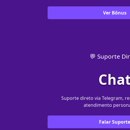
Ver Bônus
💬 Suporte Di
Cha
Suporte direto via Telegram, r
atendimento persona
Falar Suport