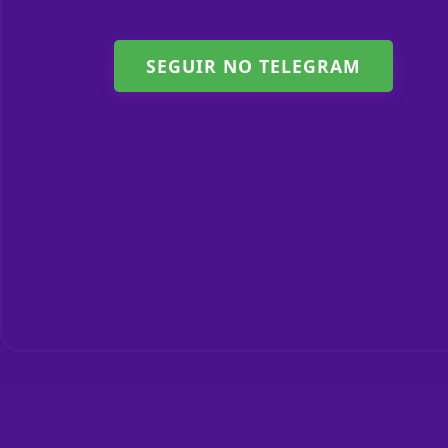
SEGUIR NO TELEGRAM