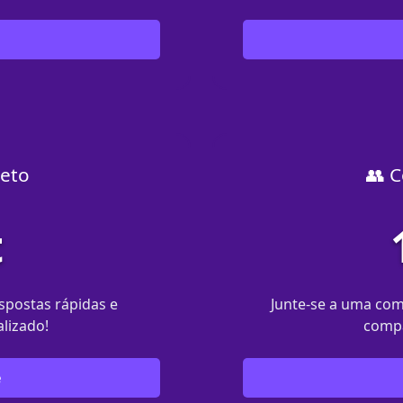
reto
👥 
t
espostas rápidas e
Junte-se a uma com
lizado!
compa
e