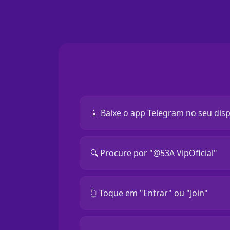
📱 Baixe o app Telegram no seu disp
🔍 Procure por "@53A VipOficial"
👆 Toque em "Entrar" ou "Join"