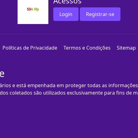
Acessos
Login
Registrar-se
Políticas de Privacidade
Termos e Condições
Sitemap
de
suários e está empenhada em proteger todas as informações
os coletados são utilizados exclusivamente para fins de m