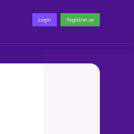
Login
Registrar-se