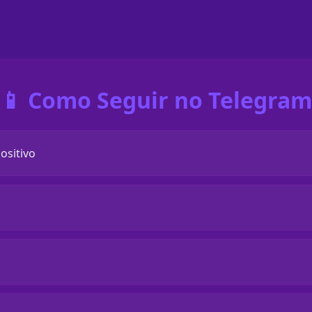
📱 Como Seguir no Telegram
ositivo