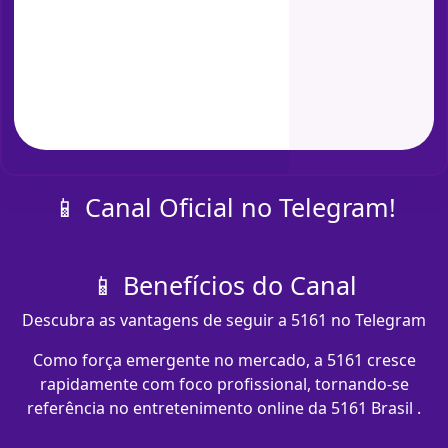
📱 Canal Oficial no Telegram!
📱 Benefícios do Canal
Descubra as vantagens de seguir a 5161 no Telegram
Como força emergente no mercado, a 5161 cresce
rapidamente com foco profissional, tornando-se
referência no entretenimento online da 5161 Brasil .