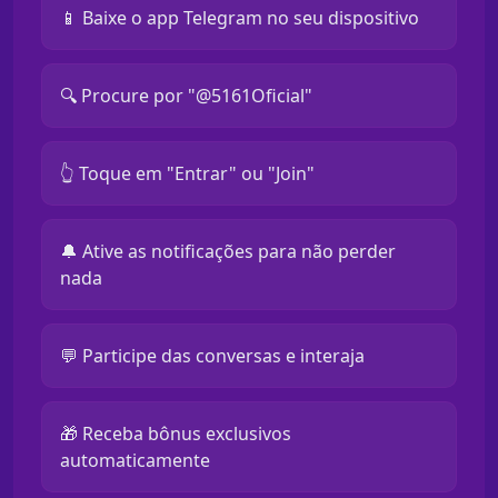
📱 Baixe o app Telegram no seu dispositivo
🔍 Procure por "@5161Oficial"
👆 Toque em "Entrar" ou "Join"
🔔 Ative as notificações para não perder
nada
💬 Participe das conversas e interaja
🎁 Receba bônus exclusivos
automaticamente