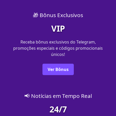
🎁 Bônus Exclusivos
VIP
Receba bônus exclusivos do Telegram,
promoções especiais e códigos promocionais
únicos!
Ver Bônus
📢 Notícias em Tempo Real
24/7