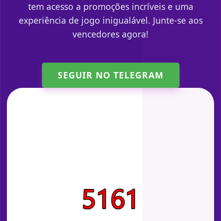
tem acesso a promoções incríveis e uma
experiência de jogo inigualável. Junte-se aos
vencedores agora!
SEGUIR NO TELEGRAM