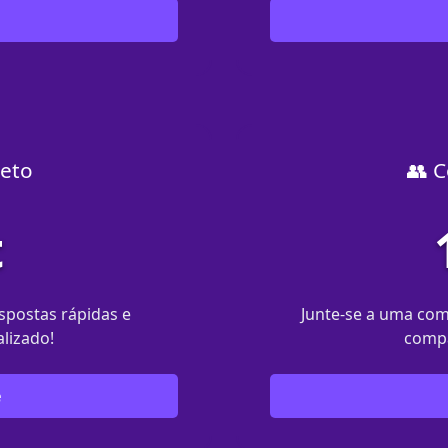
reto
👥 
t
espostas rápidas e
Junte-se a uma com
lizado!
compa
e