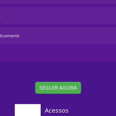
a
aticamente
SEGUIR AGORA
Acessos