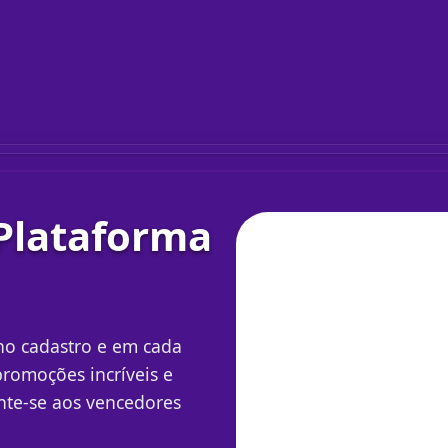
 Plataforma
no cadastro e em cada
promoções incríveis e
unte-se aos vencedores