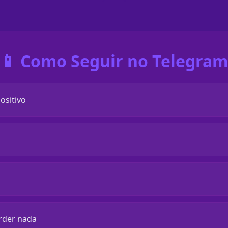
📱 Como Seguir no Telegram
ositivo
erder nada