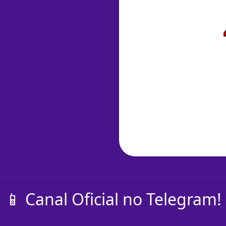
📱 Canal Oficial no Telegram!