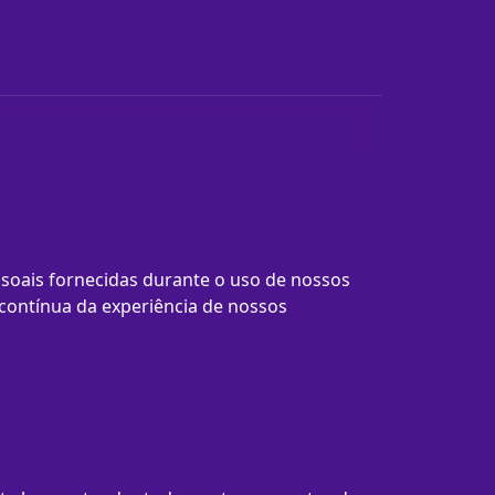
ssoais fornecidas durante o uso de nossos
 contínua da experiência de nossos