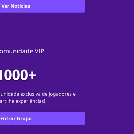
Ver Notícias
Comunidade VIP
1000+
unidade exclusiva de jogadores e
rtilhe experiências!
Entrar Grupo