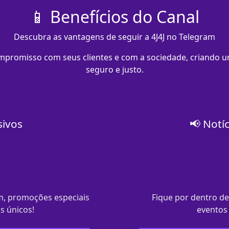
📱 Benefícios do Canal
Descubra as vantagens de seguir a 4J4J no Telegram
mpromisso com seus clientes e com a sociedade, criando u
seguro e justo.
sivos
📢 Notí
m, promoções especiais
Fique por dentro d
s únicos!
eventos 