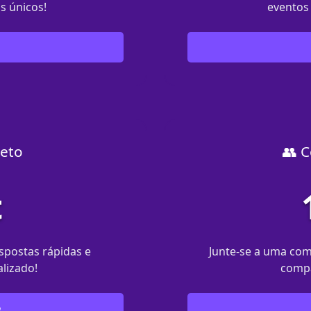
s únicos!
eventos
reto
👥 
t
espostas rápidas e
Junte-se a uma com
lizado!
compa
e