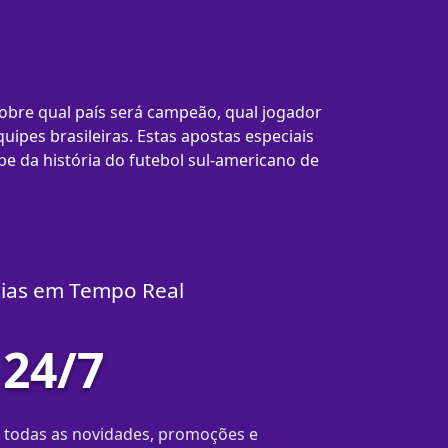
obre qual país será campeão, qual jogador
ipes brasileiras. Estas apostas especiais
e da história do futebol sul-americano de
cias em Tempo Real
24/7
e todas as novidades, promoções e