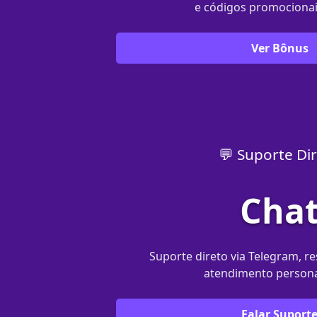
e códigos promocionai
Ver Bônus
💬 Suporte Di
Cha
Suporte direto via Telegram, r
atendimento persona
Falar Suport