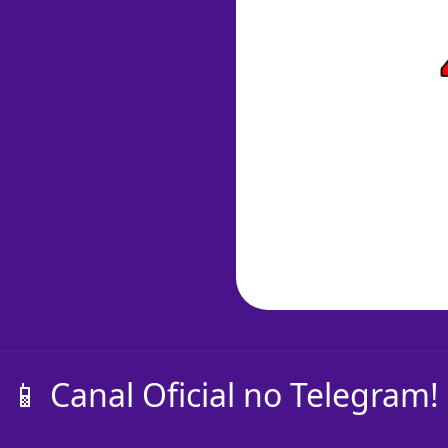
📱 Canal Oficial no Telegram!