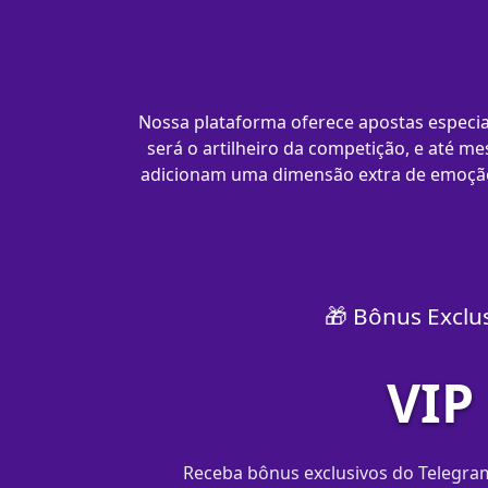
Nossa plataforma oferece apostas especia
será o artilheiro da competição, e até m
adicionam uma dimensão extra de emoção à
🎁 Bônus Exclu
VIP
Receba bônus exclusivos do Telegra