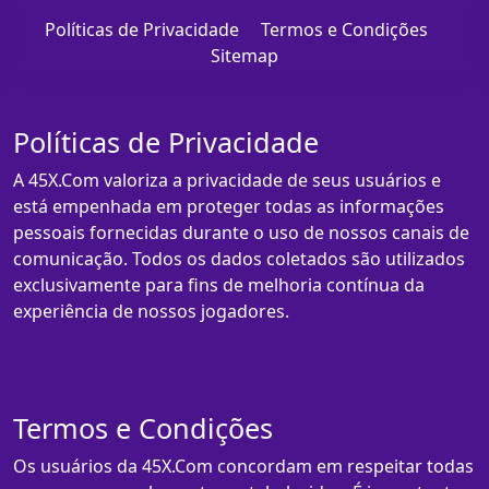
Políticas de Privacidade
Termos e Condições
Sitemap
Políticas de Privacidade
A 45X.Com valoriza a privacidade de seus usuários e
está empenhada em proteger todas as informações
pessoais fornecidas durante o uso de nossos canais de
comunicação. Todos os dados coletados são utilizados
exclusivamente para fins de melhoria contínua da
experiência de nossos jogadores.
Termos e Condições
Os usuários da 45X.Com concordam em respeitar todas