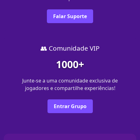
Falar Suporte
👥 Comunidade VIP
1000+
Junte-se a uma comunidade exclusiva de
jogadores e compartilhe experiências!
Entrar Grupo