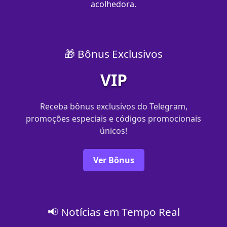
acolhedora.
🎁 Bônus Exclusivos
VIP
Receba bônus exclusivos do Telegram,
promoções especiais e códigos promocionais
únicos!
Ver Bônus
📢 Notícias em Tempo Real