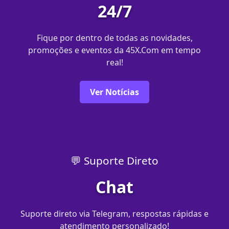
24/7
Fique por dentro de todas as novidades,
promoções e eventos da 45X.Com em tempo
real!
Ver Notícias
💬 Suporte Direto
Chat
Suporte direto via Telegram, respostas rápidas e
atendimento personalizado!