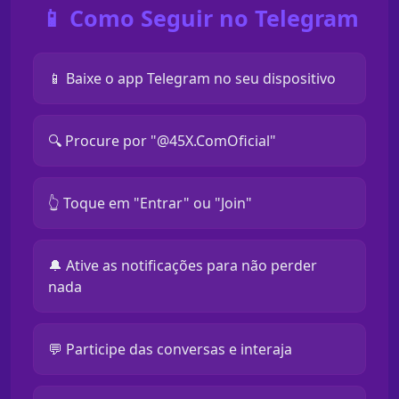
📱 Como Seguir no Telegram
📱 Baixe o app Telegram no seu dispositivo
🔍 Procure por "@45X.ComOficial"
👆 Toque em "Entrar" ou "Join"
🔔 Ative as notificações para não perder
nada
💬 Participe das conversas e interaja