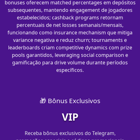
bonuses oferecem matched percentages em depósitos
subsequentes, mantendo engagement de jogadores
estabelecidos; cashback programs retornam
percentuais de net losses semanais/mensais,
funcionando como insurance mechanism que mitiga
variance negativa e reduz churn; tournaments e
leaderboards criam competitive dynamics com prize
pools garantidos, leveraging social comparison e
gamificação para drive volume durante períodos
específicos.
🎁 Bônus Exclusivos
VIP
Receba bônus exclusivos do Telegram,