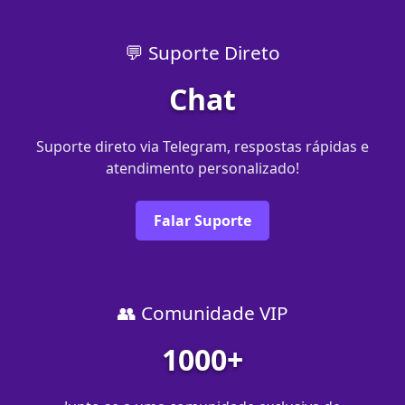
💬 Suporte Direto
Chat
Suporte direto via Telegram, respostas rápidas e
atendimento personalizado!
Falar Suporte
👥 Comunidade VIP
1000+