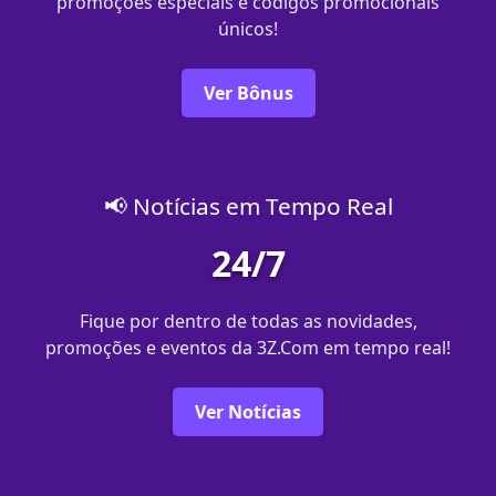
promoções especiais e códigos promocionais
únicos!
Ver Bônus
📢 Notícias em Tempo Real
24/7
Fique por dentro de todas as novidades,
promoções e eventos da 3Z.Com em tempo real!
Ver Notícias