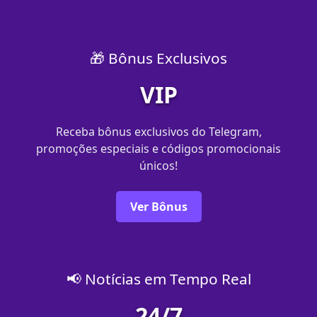
🎁 Bônus Exclusivos
VIP
Receba bônus exclusivos do Telegram,
promoções especiais e códigos promocionais
únicos!
Ver Bônus
📢 Notícias em Tempo Real
24/7