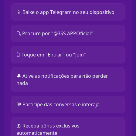
📱 Baixe o app Telegram no seu dispositivo
🔍 Procure por "@3SS APPOficial"
👆 Toque em "Entrar" ou "Join"
🔔 Ative as notificações para não perder
nada
💬 Participe das conversas e interaja
🎁 Receba bônus exclusivos
automaticamente