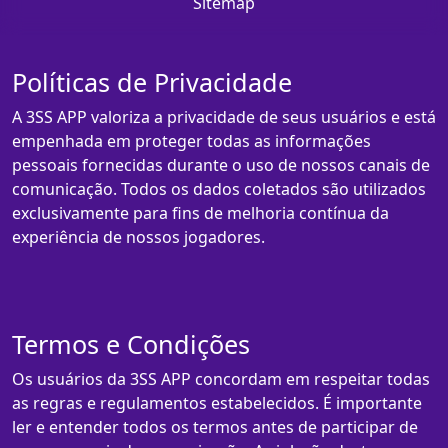
Sitemap
Políticas de Privacidade
A 3SS APP valoriza a privacidade de seus usuários e está
empenhada em proteger todas as informações
pessoais fornecidas durante o uso de nossos canais de
comunicação. Todos os dados coletados são utilizados
exclusivamente para fins de melhoria contínua da
experiência de nossos jogadores.
Termos e Condições
Os usuários da 3SS APP concordam em respeitar todas
as regras e regulamentos estabelecidos. É importante
ler e entender todos os termos antes de participar de