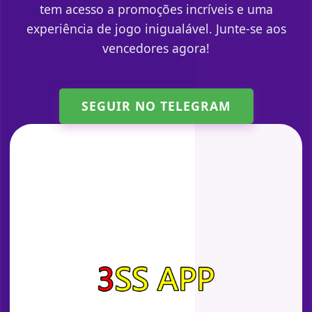
tem acesso a promoções incríveis e uma
experiência de jogo inigualável. Junte-se aos
vencedores agora!
SEGUIR NO TELEGRAM