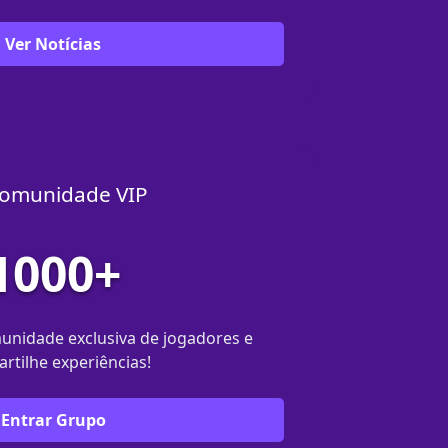
Ver Notícias
Comunidade VIP
1000+
unidade exclusiva de jogadores e
rtilhe experiências!
Entrar Grupo