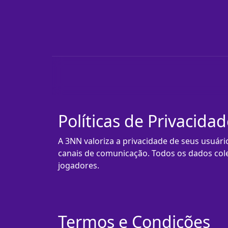
Políticas de Privacida
A 3NN valoriza a privacidade de seus usuá
canais de comunicação. Todos os dados cole
jogadores.
Termos e Condições