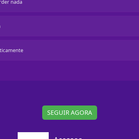
erder nada
a
aticamente
SEGUIR AGORA