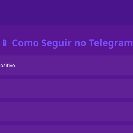
📱 Como Seguir no Telegram
ositivo