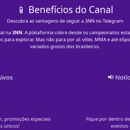
📱 Benefícios do Canal
Descubra as vantagens de seguir a 3NN no Telegram
ial na
3NN
. A plataforma cobre desde os campeonatos esta
s para explorar. Mas não para por aí: vôlei, MMA e até e
variados gostos dos brasileiros.
sivos
📢 Notí
m, promoções especiais
Fique por dentro d
s únicos!
eventos 