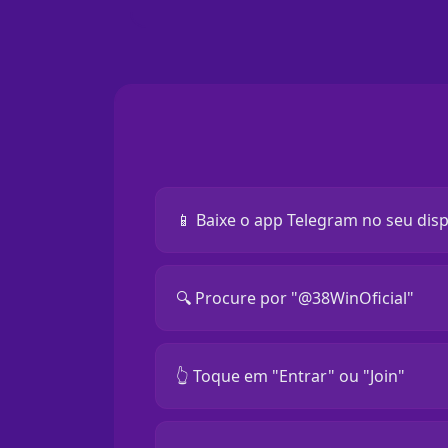
📱 Baixe o app Telegram no seu disp
🔍 Procure por "@38WinOficial"
👆 Toque em "Entrar" ou "Join"