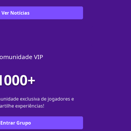
Ver Notícias
Comunidade VIP
1000+
unidade exclusiva de jogadores e
rtilhe experiências!
Entrar Grupo