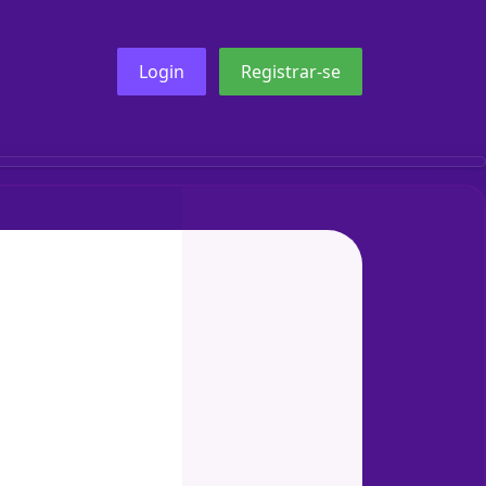
Login
Registrar-se