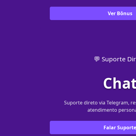
Ver Bônus
💬 Suporte Di
Cha
Suporte direto via Telegram, r
atendimento persona
Falar Suport