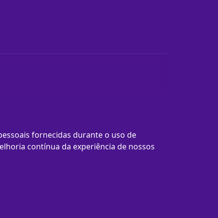
pessoais fornecidas durante o uso de
elhoria contínua da experiência de nossos