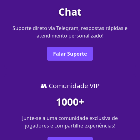
Chat
Suporte direto via Telegram, respostas rápidas e
atendimento personalizado!
Falar Suporte
👥 Comunidade VIP
1000+
Junte-se a uma comunidade exclusiva de
jogadores e compartilhe experiências!