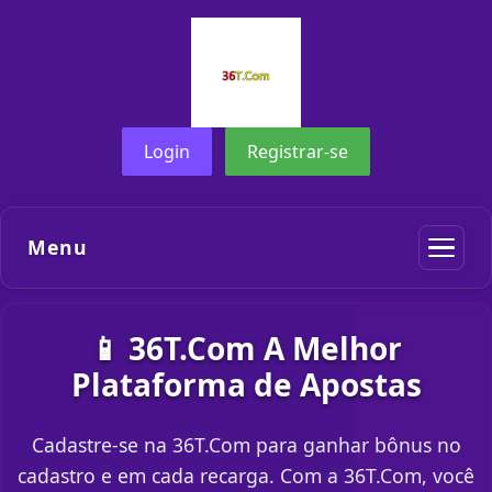
Login
Registrar-se
Menu
📱 36T.Com A Melhor
Plataforma de Apostas
Cadastre-se na 36T.Com para ganhar bônus no
cadastro e em cada recarga. Com a 36T.Com, você