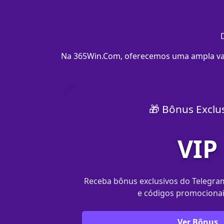
Na 365Win.Com, oferecemos uma ampla varie
🎁 Bônus Exclu
VIP
Receba bônus exclusivos do Telegra
e códigos promocionai
Ver Bônus