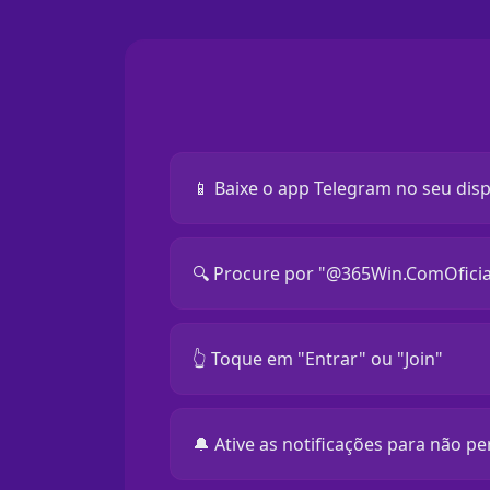
📱 Baixe o app Telegram no seu disp
🔍 Procure por "@365Win.ComOficia
👆 Toque em "Entrar" ou "Join"
🔔 Ative as notificações para não p