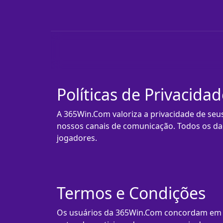
Políticas de Privacida
A 365Win.Com valoriza a privacidade de se
nossos canais de comunicação. Todos os dad
jogadores.
Termos e Condições
Os usuários da 365Win.Com concordam em re