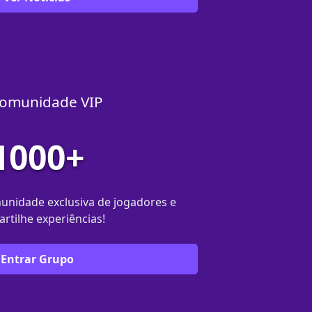
Comunidade VIP
1000+
unidade exclusiva de jogadores e
rtilhe experiências!
Entrar Grupo