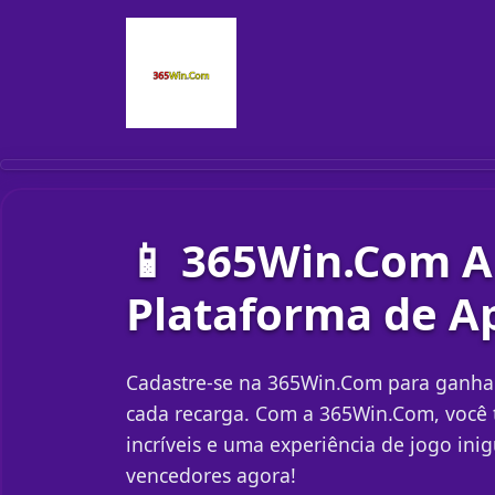
📱 365Win.Com A
Plataforma de A
Cadastre-se na 365Win.Com para ganha
cada recarga. Com a 365Win.Com, você
incríveis e uma experiência de jogo inig
vencedores agora!