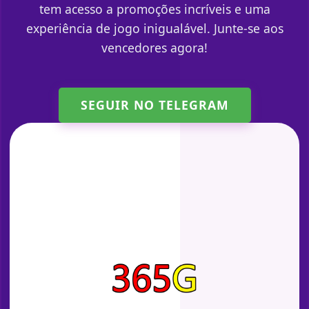
tem acesso a promoções incríveis e uma
experiência de jogo inigualável. Junte-se aos
vencedores agora!
SEGUIR NO TELEGRAM