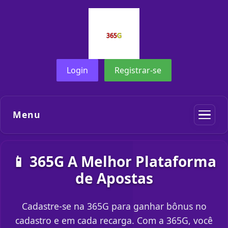
Login
Registrar-se
Menu
📱 365G A Melhor Plataforma
de Apostas
Cadastre-se na 365G para ganhar bônus no
cadastro e em cada recarga. Com a 365G, você