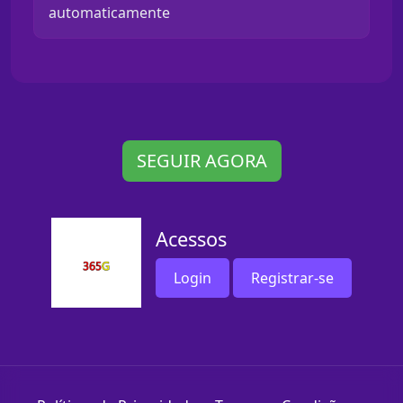
automaticamente
SEGUIR AGORA
Acessos
Login
Registrar-se