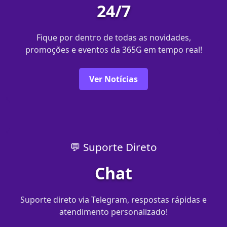
24/7
Fique por dentro de todas as novidades,
promoções e eventos da 365G em tempo real!
Ver Notícias
💬 Suporte Direto
Chat
Suporte direto via Telegram, respostas rápidas e
atendimento personalizado!