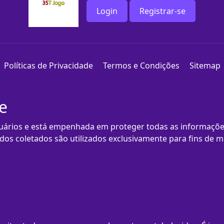
Login
Registrar-se
Políticas de Privacidade
Termos e Condições
Sitemap
de
usuários e está empenhada em proteger todas as informaçõe
os coletados são utilizados exclusivamente para fins de m