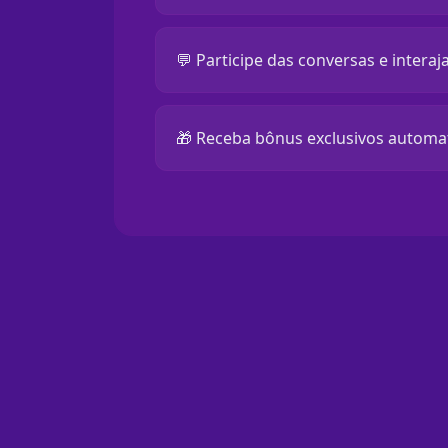
💬 Participe das conversas e interaj
🎁 Receba bônus exclusivos autom