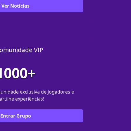
Ver Notícias
Comunidade VIP
1000+
unidade exclusiva de jogadores e
rtilhe experiências!
Entrar Grupo