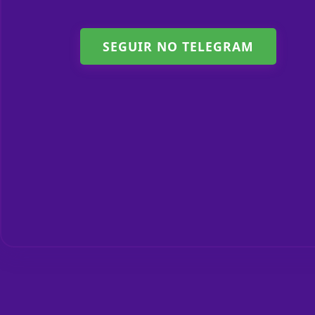
SEGUIR NO TELEGRAM