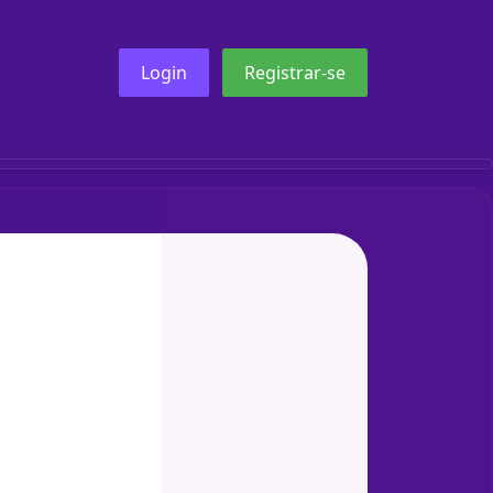
Login
Registrar-se