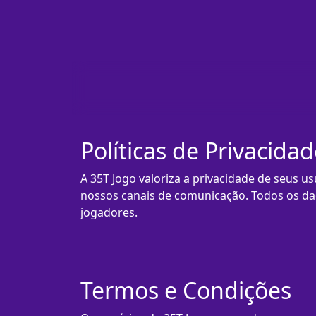
Políticas de Privacida
A 35T Jogo valoriza a privacidade de seus 
nossos canais de comunicação. Todos os dad
jogadores.
Termos e Condições