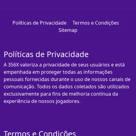
Políticas de Privacidade
Termos e Condições
Sitemap
Políticas de Privacidade
A 356X valoriza a privacidade de seus usuários e está
empenhada em proteger todas as informações
pessoais fornecidas durante o uso de nossos canais de
comunicação. Todos os dados coletados são utilizados
exclusivamente para fins de melhoria contínua da
experiência de nossos jogadores.
Termos e Condições