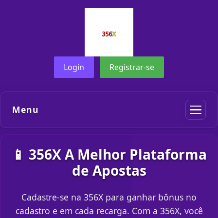
Login
Registrar-se
Menu
📱 356X A Melhor Plataforma
de Apostas
Cadastre-se na 356X para ganhar bônus no
cadastro e em cada recarga. Com a 356X, você