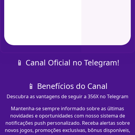
📱 Canal Oficial no Telegram!
📱 Benefícios do Canal
Descubra as vantagens de seguir a 356X no Telegram
Mantenha-se sempre informado sobre as últimas
novidades e oportunidades com nosso sistema de
notificações push personalizado. Receba alertas sobre
novos jogos, promoções exclusivas, bônus disponíveis,