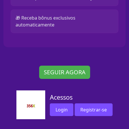
🎁 Receba bônus exclusivos
automaticamente
SEGUIR AGORA
Acessos
Login
Registrar-se