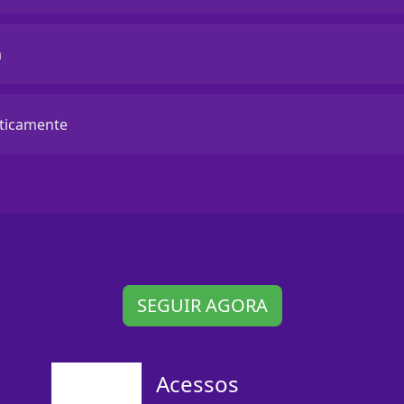
a
aticamente
SEGUIR AGORA
Acessos