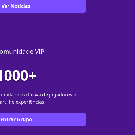
Ver Notícias
Comunidade VIP
1000+
unidade exclusiva de jogadores e
rtilhe experiências!
Entrar Grupo