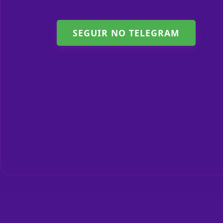
SEGUIR NO TELEGRAM