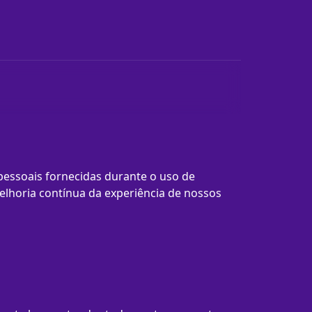
pessoais fornecidas durante o uso de
elhoria contínua da experiência de nossos