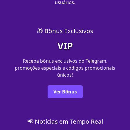
usuários.
🎁 Bônus Exclusivos
VIP
Receba bônus exclusivos do Telegram,
promoções especiais e códigos promocionais
únicos!
Ver Bônus
📢 Notícias em Tempo Real