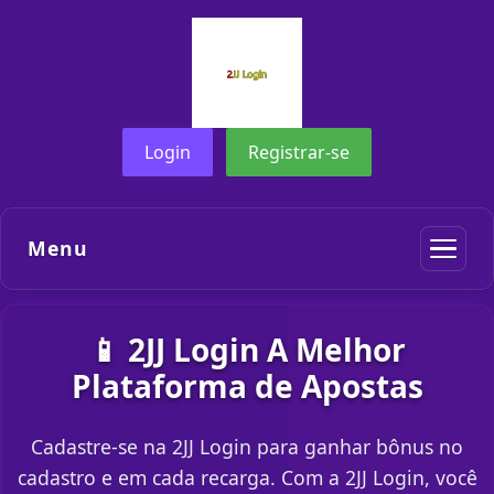
Login
Registrar-se
Menu
📱 2JJ Login A Melhor
Plataforma de Apostas
Cadastre-se na 2JJ Login para ganhar bônus no
cadastro e em cada recarga. Com a 2JJ Login, você