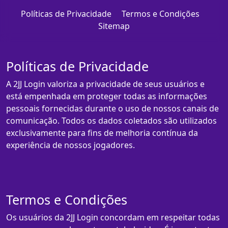
Políticas de Privacidade
Termos e Condições
Sitemap
Políticas de Privacidade
A 2JJ Login valoriza a privacidade de seus usuários e
está empenhada em proteger todas as informações
pessoais fornecidas durante o uso de nossos canais de
comunicação. Todos os dados coletados são utilizados
exclusivamente para fins de melhoria contínua da
experiência de nossos jogadores.
Termos e Condições
Os usuários da 2JJ Login concordam em respeitar todas