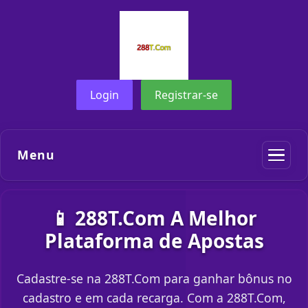
Login
Registrar-se
Menu
📱 288T.Com A Melhor
Plataforma de Apostas
Cadastre-se na 288T.Com para ganhar bônus no
cadastro e em cada recarga. Com a 288T.Com,