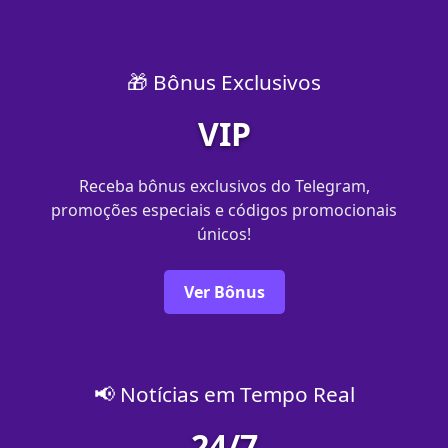
🎁 Bônus Exclusivos
VIP
Receba bônus exclusivos do Telegram,
promoções especiais e códigos promocionais
únicos!
Ver Bônus
📢 Notícias em Tempo Real
24/7