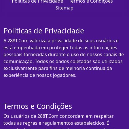
Políticas de Privacidade
Termos e Condições
Sitemap
Políticas de Privacidade
A 288T.Com valoriza a privacidade de seus usuários e
está empenhada em proteger todas as informações
pessoais fornecidas durante o uso de nossos canais de
comunicação. Todos os dados coletados são utilizados
exclusivamente para fins de melhoria contínua da
experiência de nossos jogadores.
Termos e Condições
Os usuários da 288T.Com concordam em respeitar
todas as regras e regulamentos estabelecidos. É