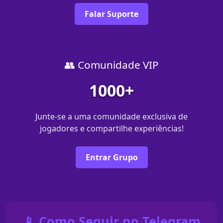
Falar Suporte
👥 Comunidade VIP
1000+
Junte-se a uma comunidade exclusiva de
jogadores e compartilhe experiências!
Entrar Grupo
📱 Como Seguir no Telegram