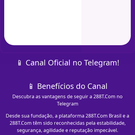
📱 Canal Oficial no Telegram!
📱 Benefícios do Canal
Descubra as vantagens de seguir a 288T.Com no
Telegram
Desde sua fundação, a plataforma 288T.Com Brasil e a
288T.Com têm sido reconhecidas pela estabilidade,
segurança, agilidade e reputação impecável.