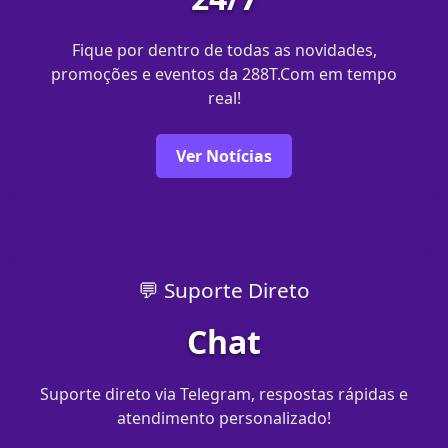
Fique por dentro de todas as novidades,
promoções e eventos da 288T.Com em tempo
real!
Ver Notícias
💬 Suporte Direto
Chat
Suporte direto via Telegram, respostas rápidas e
atendimento personalizado!