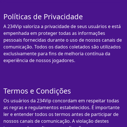
Políticas de Privacidade
A 234Vip valoriza a privacidade de seus usuários e está
empenhada em proteger todas as informações
pessoais fornecidas durante o uso de nossos canais de
comunicação. Todos os dados coletados são utilizados
exclusivamente para fins de melhoria contínua da
experiência de nossos jogadores.
Termos e Condições
Os usuários da 234Vip concordam em respeitar todas
as regras e regulamentos estabelecidos. É importante
ler e entender todos os termos antes de participar de
nossos canais de comunicação. A violação destes