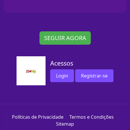
SEGUIR AGORA
Acessos
Login
Registrar-se
Políticas de Privacidade
Termos e Condições
Sitemap