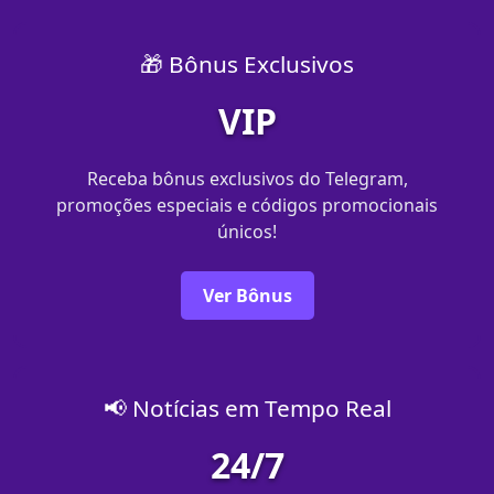
🎁 Bônus Exclusivos
VIP
Receba bônus exclusivos do Telegram,
promoções especiais e códigos promocionais
únicos!
Ver Bônus
📢 Notícias em Tempo Real
24/7