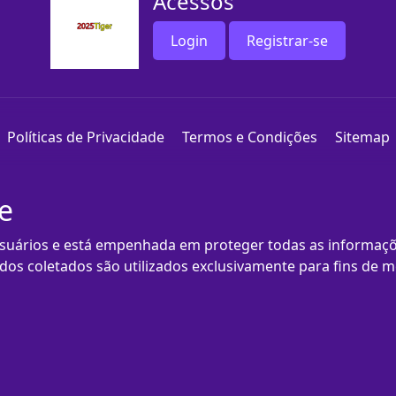
Acessos
Login
Registrar-se
Políticas de Privacidade
Termos e Condições
Sitemap
de
 usuários e está empenhada em proteger todas as informaçõ
os coletados são utilizados exclusivamente para fins de m