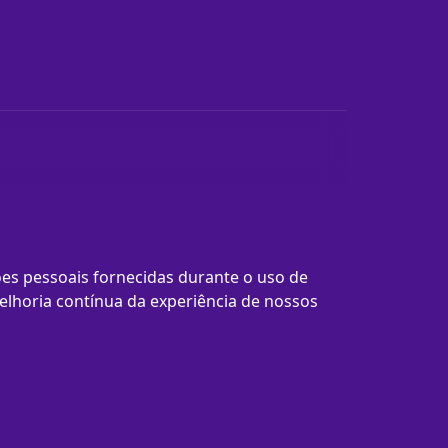
es pessoais fornecidas durante o uso de
elhoria contínua da experiência de nossos