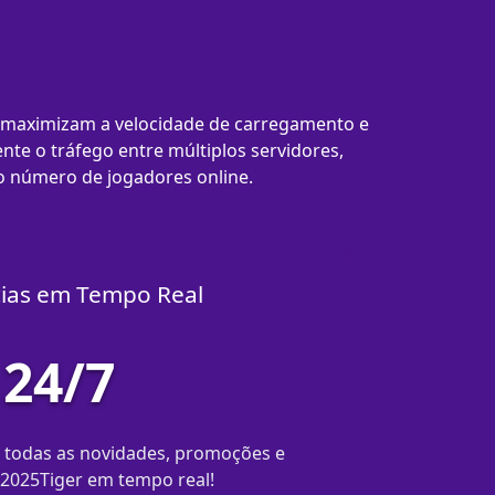
e maximizam a velocidade de carregamento e
te o tráfego entre múltiplos servidores,
o número de jogadores online.
cias em Tempo Real
24/7
e todas as novidades, promoções e
 2025Tiger em tempo real!