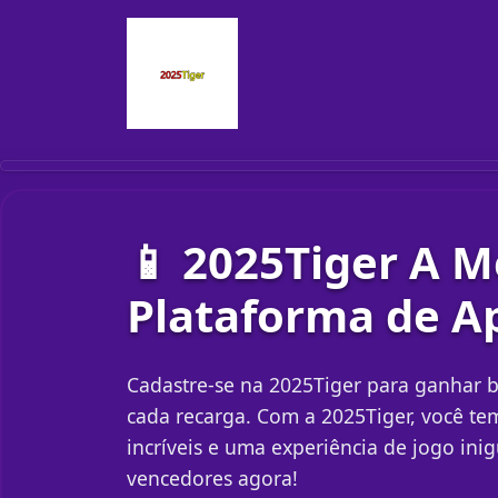
📱 2025Tiger A M
Plataforma de A
Cadastre-se na 2025Tiger para ganhar 
cada recarga. Com a 2025Tiger, você t
incríveis e uma experiência de jogo inig
vencedores agora!