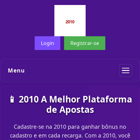
Login
Registrar-se
Menu
📱 2010 A Melhor Plataforma
de Apostas
Cadastre-se na 2010 para ganhar bônus no
cadastro e em cada recarga. Com a 2010, você