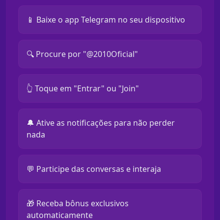
📱 Baixe o app Telegram no seu dispositivo
🔍 Procure por "@2010Oficial"
👆 Toque em "Entrar" ou "Join"
🔔 Ative as notificações para não perder
nada
💬 Participe das conversas e interaja
🎁 Receba bônus exclusivos
automaticamente