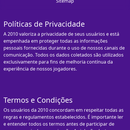
Sitemap
Políticas de Privacidade
A 2010 valoriza a privacidade de seus usuários e está
empenhada em proteger todas as informações
pessoais fornecidas durante o uso de nossos canais de
comunicação. Todos os dados coletados são utilizados
exclusivamente para fins de melhoria contínua da
experiência de nossos jogadores.
Termos e Condições
Os usuários da 2010 concordam em respeitar todas as
regras e regulamentos estabelecidos. É importante ler
e entender todos os termos antes de participar de