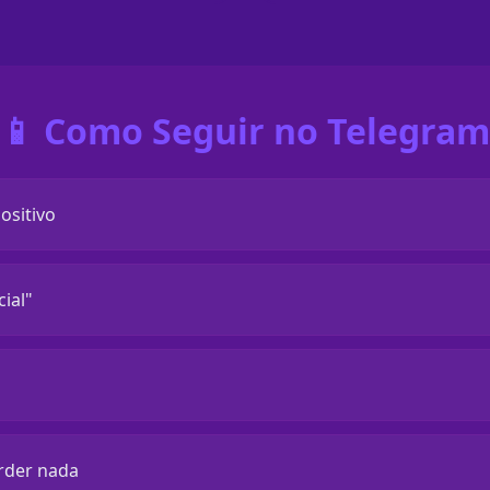
📱 Como Seguir no Telegram
ositivo
ial"
erder nada