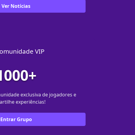
Ver Notícias
Comunidade VIP
1000+
unidade exclusiva de jogadores e
rtilhe experiências!
Entrar Grupo