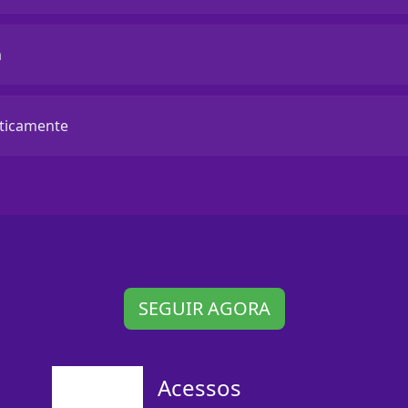
a
aticamente
SEGUIR AGORA
Acessos