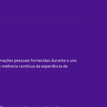
rmações pessoais fornecidas durante o uso
e melhoria contínua da experiência de