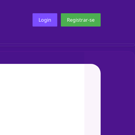
Login
Registrar-se