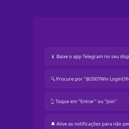
📱 Baixe o app Telegram no seu disp
🔍 Procure por "@2007Win LoginOfic
👆 Toque em "Entrar" ou "Join"
🔔 Ative as notificações para não p