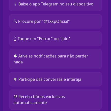
📱 Baixe o app Telegram no seu dispositivo
🔍 Procure por "@1XkpOficial"
👆 Toque em "Entrar" ou "Join"
🔔 Ative as notificações para não perder
nada
💬 Participe das conversas e interaja
🎁 Receba bônus exclusivos
automaticamente