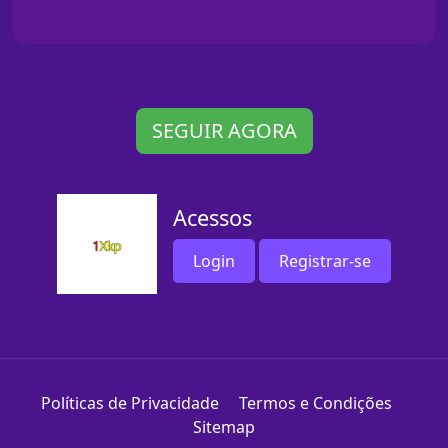
SEGUIR AGORA
Acessos
Login
Registrar-se
Políticas de Privacidade
Termos e Condições
Sitemap