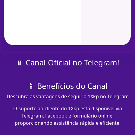
📱 Canal Oficial no Telegram!
📱 Benefícios do Canal
Descubra as vantagens de seguir a 1Xkp no Telegram
O suporte ao cliente do 1Xkp está disponível via
Telegram, Facebook e formulário online,
proporcionando assistência rápida e eficiente.