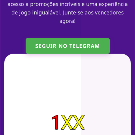
acesso a promoções incríveis e uma experiência
de jogo inigualável. Junte-se aos vencedores
agora!
SEGUIR NO TELEGRAM