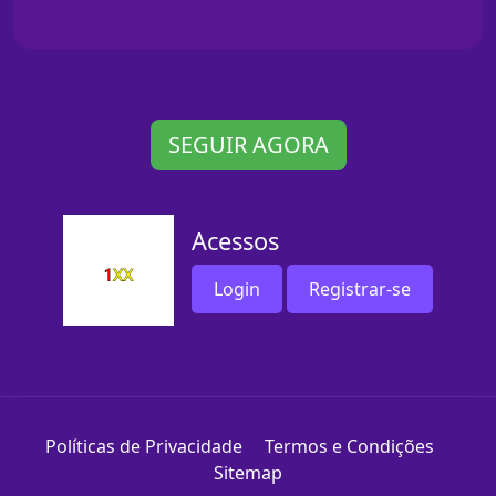
SEGUIR AGORA
Acessos
Login
Registrar-se
Políticas de Privacidade
Termos e Condições
Sitemap