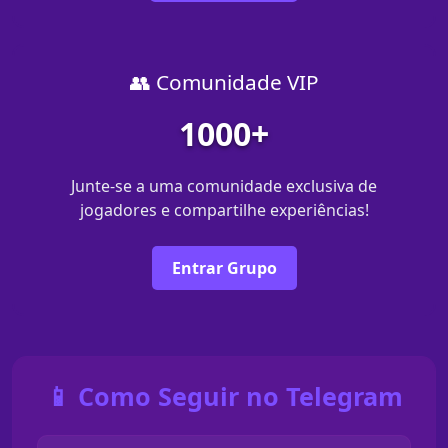
👥 Comunidade VIP
1000+
Junte-se a uma comunidade exclusiva de
jogadores e compartilhe experiências!
Entrar Grupo
📱 Como Seguir no Telegram