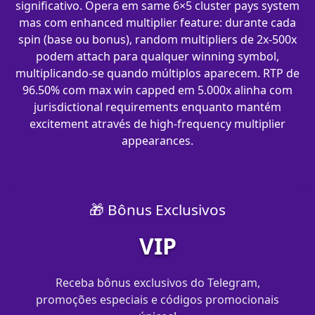
significativo. Opera em same 6×5 cluster pays system
mas com enhanced multiplier feature: durante cada
spin (base ou bonus), random multipliers de 2x-500x
podem attach para qualquer winning symbol,
multiplicando-se quando múltiplos aparecem. RTP de
96.50% com max win capped em 5.000x alinha com
jurisdictional requirements enquanto mantém
excitement através de high-frequency multiplier
appearances.
🎁 Bônus Exclusivos
VIP
Receba bônus exclusivos do Telegram,
promoções especiais e códigos promocionais