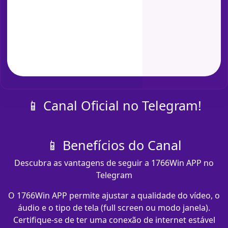
📱 Canal Oficial no Telegram!
📱 Benefícios do Canal
Descubra as vantagens de seguir a 1766Win APP no
Telegram
O 1766Win APP permite ajustar a qualidade do vídeo, o
áudio e o tipo de tela (full screen ou modo janela).
Certifique-se de ter uma conexão de internet estável