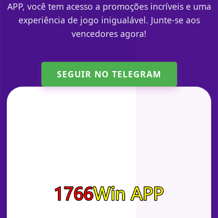
APP, você tem acesso a promoções incríveis e uma
experiência de jogo inigualável. Junte-se aos
vencedores agora!
SEGUIR NO TELEGRAM