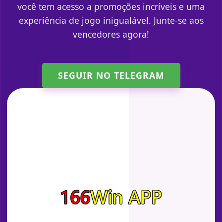
você tem acesso a promoções incríveis e uma
experiência de jogo inigualável. Junte-se aos
vencedores agora!
SEGUIR NO TELEGRAM