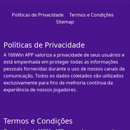
Políticas de Privacidade
Termos e Condições
Sitemap
Políticas de Privacidade
A 166Win APP valoriza a privacidade de seus usuários e
está empenhada em proteger todas as informações
pessoais fornecidas durante o uso de nossos canais de
comunicação. Todos os dados coletados são utilizados
exclusivamente para fins de melhoria contínua da
experiência de nossos jogadores.
Termos e Condições