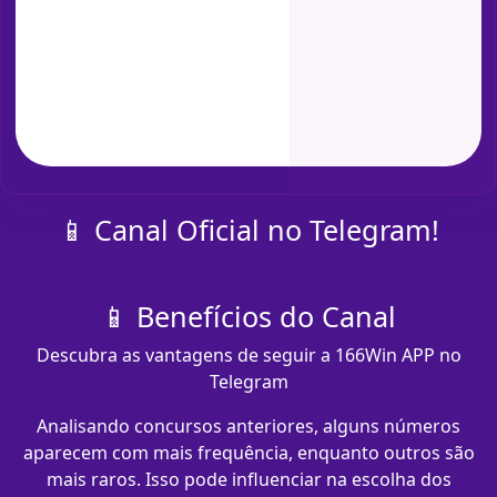
📱 Canal Oficial no Telegram!
📱 Benefícios do Canal
Descubra as vantagens de seguir a 166Win APP no
Telegram
Analisando concursos anteriores, alguns números
aparecem com mais frequência, enquanto outros são
mais raros. Isso pode influenciar na escolha dos