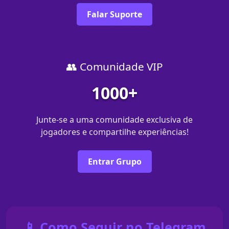
Falar Suporte
👥 Comunidade VIP
1000+
Junte-se a uma comunidade exclusiva de
jogadores e compartilhe experiências!
Entrar Grupo
📱 Como Seguir no Telegram