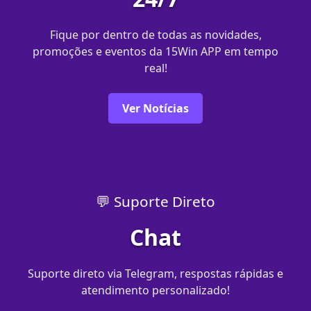
Fique por dentro de todas as novidades,
promoções e eventos da 15Win APP em tempo
real!
Ver Notícias
💬 Suporte Direto
Chat
Suporte direto via Telegram, respostas rápidas e
atendimento personalizado!