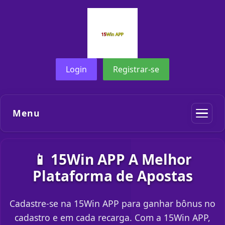
Login
Registrar-se
Menu
📱 15Win APP A Melhor
Plataforma de Apostas
Cadastre-se na 15Win APP para ganhar bônus no
cadastro e em cada recarga. Com a 15Win APP,