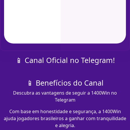
📱 Canal Oficial no Telegram!
📱 Benefícios do Canal
Descubra as vantagens de seguir a 1400Win no
Telegram
Com base em honestidade e segurança, a 1400Win
ajuda jogadores brasileiros a ganhar com tranquilidade
e alegria.