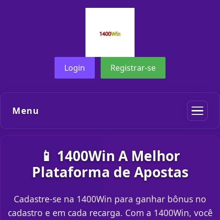
Login
Registrar-se
Menu
📱 1400Win A Melhor
Plataforma de Apostas
Cadastre-se na 1400Win para ganhar bônus no
cadastro e em cada recarga. Com a 1400Win, você