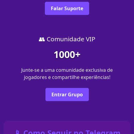
Falar Suporte
👥 Comunidade VIP
1000+
Junte-se a uma comunidade exclusiva de
jogadores e compartilhe experiências!
Entrar Grupo
📱 Como Seguir no Telegram