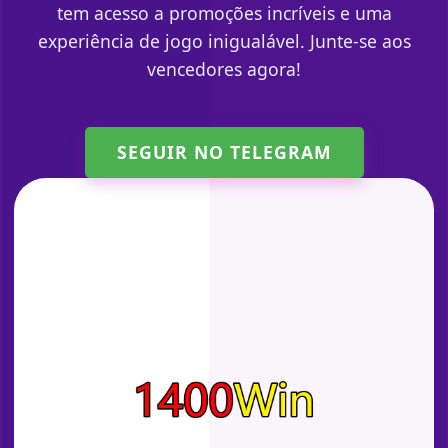
tem acesso a promoções incríveis e uma
experiência de jogo inigualável. Junte-se aos
vencedores agora!
SEGUIR NO TELEGRAM