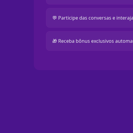
💬 Participe das conversas e interaj
🎁 Receba bônus exclusivos autom