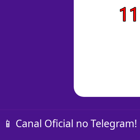
📱 Canal Oficial no Telegram!