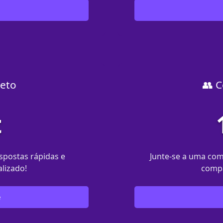
reto
👥 
t
espostas rápidas e
Junte-se a uma com
lizado!
compa
e