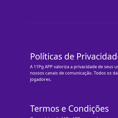
Políticas de Privacida
A 11Pg APP valoriza a privacidade de seus 
nossos canais de comunicação. Todos os dad
jogadores.
Termos e Condições