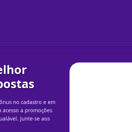
elhor
postas
ônus no cadastro e em
m acesso a promoções
ualável. Junte-se aos