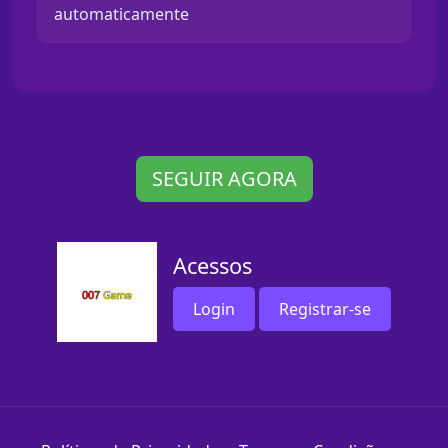
automaticamente
SEGUIR AGORA
Acessos
Login
Registrar-se