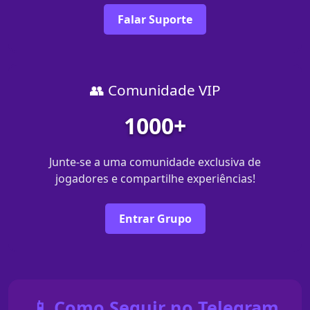
Falar Suporte
👥 Comunidade VIP
1000+
Junte-se a uma comunidade exclusiva de
jogadores e compartilhe experiências!
Entrar Grupo
📱 Como Seguir no Telegram