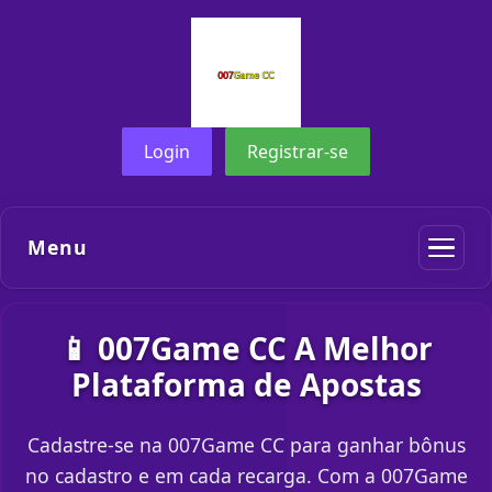
Login
Registrar-se
Menu
📱 007Game CC A Melhor
Plataforma de Apostas
Cadastre-se na 007Game CC para ganhar bônus
no cadastro e em cada recarga. Com a 007Game