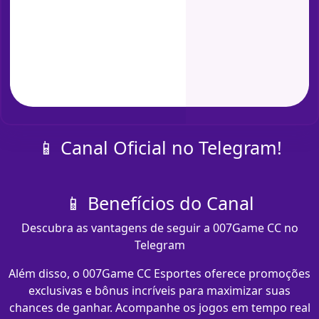
📱 Canal Oficial no Telegram!
📱 Benefícios do Canal
Descubra as vantagens de seguir a 007Game CC no
Telegram
Além disso, o 007Game CC Esportes oferece promoções
exclusivas e bônus incríveis para maximizar suas
chances de ganhar. Acompanhe os jogos em tempo real