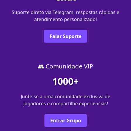
Suporte direto via Telegram, respostas rápidas e
atendimento personalizado!
Falar Suporte
👥 Comunidade VIP
1000+
Junte-se a uma comunidade exclusiva de
jogadores e compartilhe experiências!
Entrar Grupo