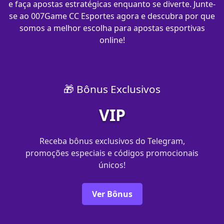
e faça apostas estratégicas enquanto se diverte. Junte-
se ao 007Game CC Esportes agora e descubra por que
somos a melhor escolha para apostas esportivas
online!
🎁 Bônus Exclusivos
VIP
Receba bônus exclusivos do Telegram,
promoções especiais e códigos promocionais
únicos!
Ver Bônus