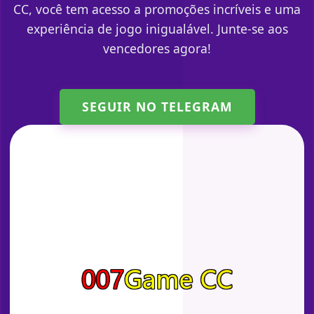
CC, você tem acesso a promoções incríveis e uma
experiência de jogo inigualável. Junte-se aos
vencedores agora!
SEGUIR NO TELEGRAM