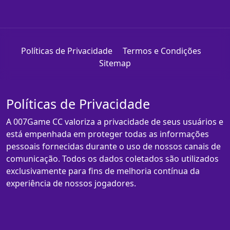
Políticas de Privacidade
Termos e Condições
Sitemap
Políticas de Privacidade
A 007Game CC valoriza a privacidade de seus usuários e
está empenhada em proteger todas as informações
pessoais fornecidas durante o uso de nossos canais de
comunicação. Todos os dados coletados são utilizados
exclusivamente para fins de melhoria contínua da
experiência de nossos jogadores.