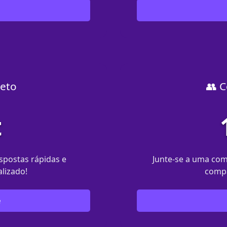
reto
👥 
t
espostas rápidas e
Junte-se a uma com
lizado!
compa
e