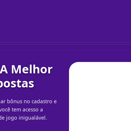
 A Melhor
postas
ar bônus no cadastro e
você tem acesso a
e jogo inigualável.