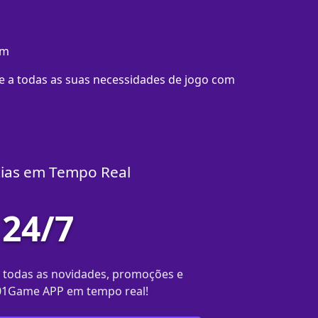
am
e a todas as suas necessidades de jogo com
cias em Tempo Real
24/7
e todas as novidades, promoções e
01Game APP em tempo real!