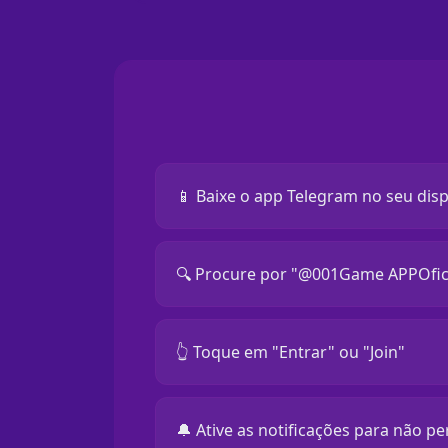
📱 Baixe o app Telegram no seu disp
🔍 Procure por "@001Game APPOfic
👆 Toque em "Entrar" ou "Join"
🔔 Ative as notificações para não p