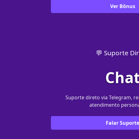
Ver Bônus
💬 Suporte Di
Cha
Suporte direto via Telegram, r
atendimento persona
Falar Suport