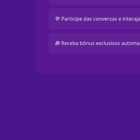
💬 Participe das conversas e interaj
🎁 Receba bônus exclusivos autom